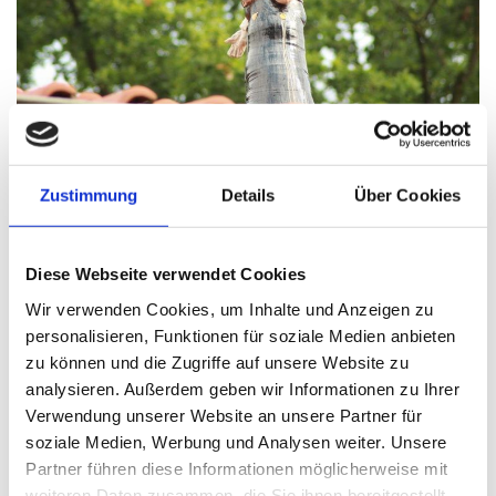
Zustimmung
Details
Über Cookies
Seit der Zeit im Familienbesitz übernahm 1976, nach Erhalt des
Meisterbriefes im Dachdeckerhandwerk, Johannes Mehrle, der
Diese Webseite verwendet Cookies
Schwiegersohn des Gründers, die Dachdeckerei.
Wir verwenden Cookies, um Inhalte und Anzeigen zu
2006 wurde der Betrieb in die 3. Generation an den Dachdeckermeister
personalisieren, Funktionen für soziale Medien anbieten
zu können und die Zugriffe auf unsere Website zu
Christoph Mehrle übergeben.
analysieren. Außerdem geben wir Informationen zu Ihrer
Heute sind in unserem Betrieb 3 Dachdeckermeister, 5 Dachdeckergesellen
Verwendung unserer Website an unsere Partner für
und 1 Zimmerergeselle beschäftigt.
soziale Medien, Werbung und Analysen weiter. Unsere
Partner führen diese Informationen möglicherweise mit
Ob Sie nun ein komplett neues Dach benötigen, Ihr Dach nicht mehr nach
weiteren Daten zusammen, die Sie ihnen bereitgestellt