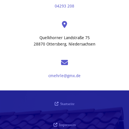
04293 208

Quelkhorner Landstraße 75
28870 Ottersberg, Niedersachsen

cmehrle@gmx.de
Startseite

Impressum
